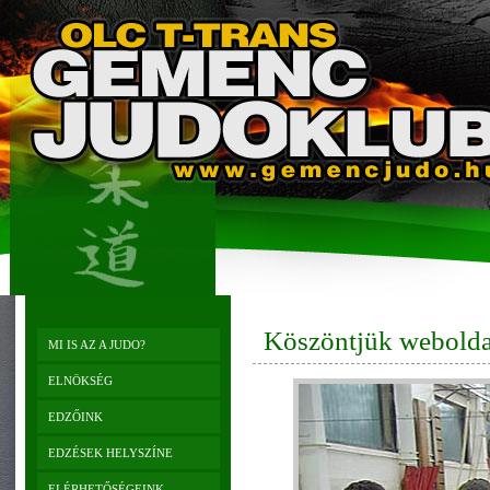
Köszöntjük webold
MI IS AZ A JUDO?
ELNÖKSÉG
EDZŐINK
EDZÉSEK HELYSZÍNE
ELÉRHETŐSÉGEINK