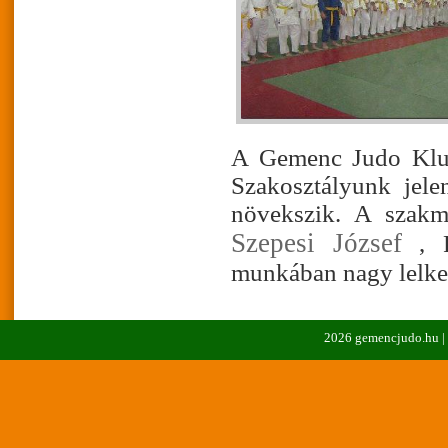
A Gemenc Judo Klub 
Szakosztályunk jele
növekszik. A szakm
Szepesi József
, P
munkában nagy lelke
2026 gemencjudo.hu |