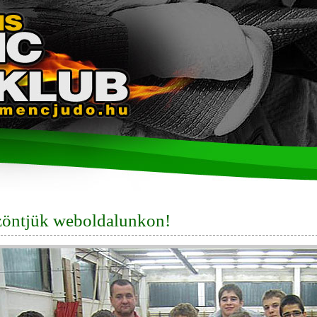
öntjük weboldalunkon!